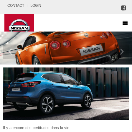
CONTACT
LOGIN
‹
›
Il y a encore des certitudes dans la vie !